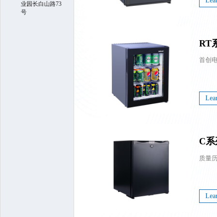
Lea
业园长白山路73
号
RT
Lea
C系
Lea