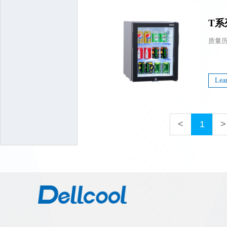
T系
Lea
<
1
>