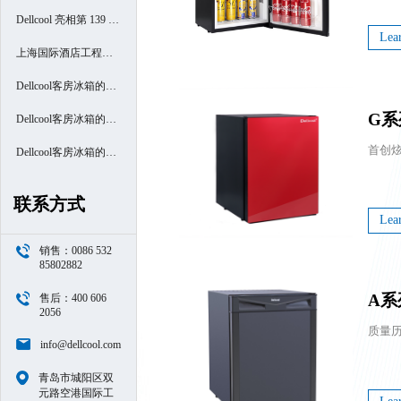
Dellcool 亮相第 139 届
Lea
广交会
上海国际酒店工程设
计与用品博览会
Dellcool客房冰箱的高
G系
端酒店之旅- 厦门南洋
Dellcool客房冰箱的高
万怡酒店
端酒店之旅- 西安高新
Dellcool客房冰箱的高
区万豪酒店
端酒店之旅- 苏州阳澄
联系方式
半岛喜来登酒店
Lea
销售：0086 532
85802882
A系
售后：400 606
2056
info@dellcool.com
青岛市城阳区双
元路空港国际工