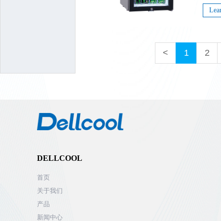
Lea
<
1
2
DELLCOOL
首页
关于我们
产品
新闻中心