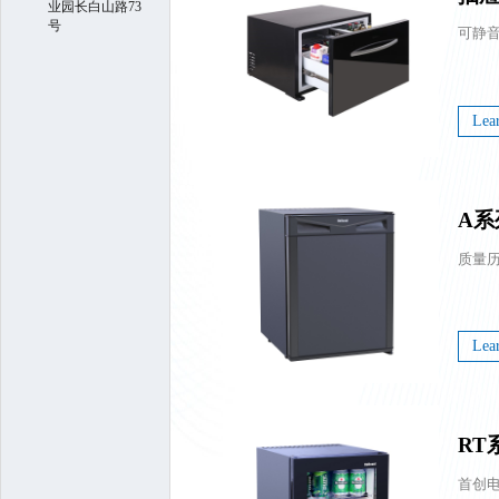
业园长白山路73
号
Lea
A系
Lea
RT