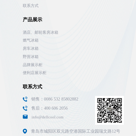
联系方式
产品展示
酒店、邮轮客房冰箱
燃气冰箱
房车冰箱
野营冰箱
品牌展示柜
便利店展示柜
联系方式
销售：0086 532 85802882
售后：400 606 2056
info@dellcool.com
青岛市城阳区双元路空港国际工业园瑞文路12号