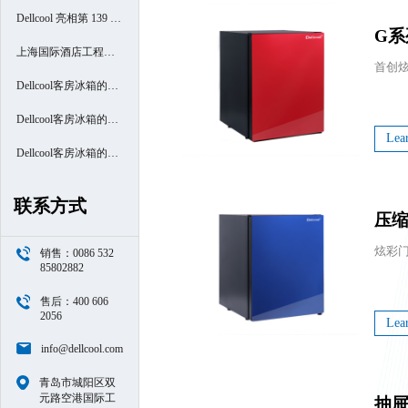
Dellcool 亮相第 139 届
G系
广交会
上海国际酒店工程设
计与用品博览会
Dellcool客房冰箱的高
端酒店之旅- 厦门南洋
Dellcool客房冰箱的高
Lea
万怡酒店
端酒店之旅- 西安高新
Dellcool客房冰箱的高
区万豪酒店
端酒店之旅- 苏州阳澄
联系方式
压
半岛喜来登酒店
炫彩
销售：0086 532
85802882
售后：400 606
2056
Lea
info@dellcool.com
青岛市城阳区双
元路空港国际工
抽