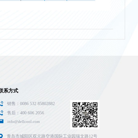
联系方式
销售：0086 532 85802882
售后：400 606 2056
info@dellcool.com
青岛市城阳区双元路空港国际工业园瑞文路12号